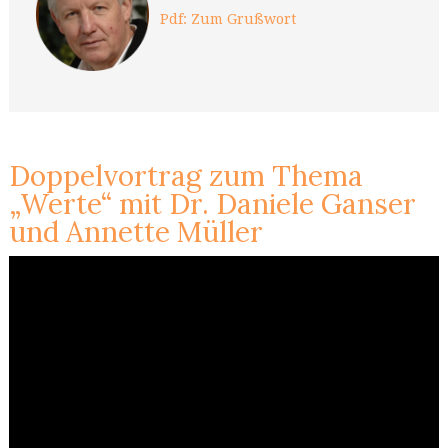
Pdf: Zum Grußwort
Doppelvortrag zum Thema
„Werte“ mit Dr. Daniele Ganser
und Annette Müller