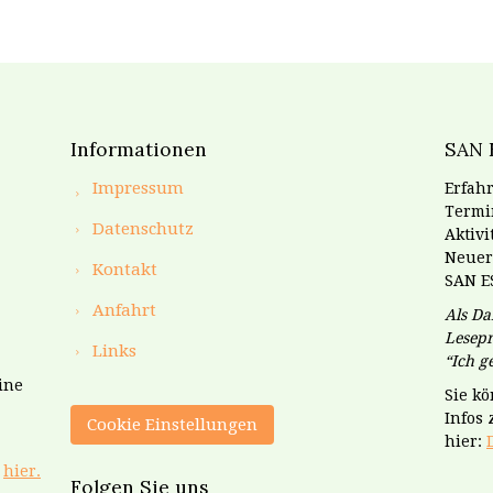
Informationen
SAN 
Impressum
Erfahr
Termin
Datenschutz
Aktiv
Neuer
Kontakt
SAN E
Anfahrt
Als Da
Lesepr
Links
“Ich 
ine
Sie k
Infos
Cookie Einstellungen
hier:
e
hier.
Folgen Sie uns