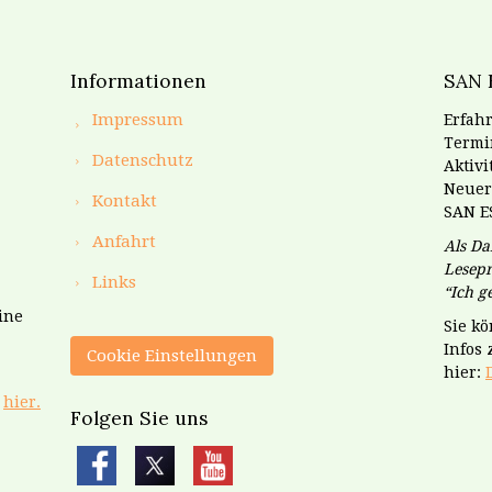
Informationen
SAN 
Impressum
Erfahr
Termin
Datenschutz
Aktiv
Neuer
Kontakt
SAN E
Anfahrt
Als Da
Lesepr
Links
“Ich 
ine
Sie k
Infos
Cookie Einstellungen
hier:
e
hier.
Folgen Sie uns