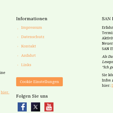
Informationen
SAN 
Impressum
Erfahr
Termin
Datenschutz
Aktiv
Neuer
Kontakt
SAN E
Anfahrt
Als Da
Lesepr
Links
“Ich 
ine
Sie k
Infos
Cookie Einstellungen
hier:
e
hier.
Folgen Sie uns