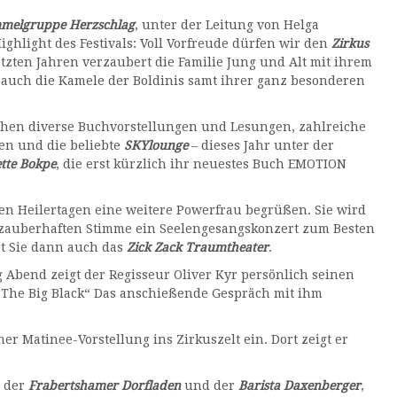
melgruppe Herzschlag
, unter der Leitung von Helga
ghlight des Festivals: Voll Vorfreude dürfen wir den
Zirkus
tzten Jahren verzaubert die Familie Jung und Alt mit ihrem
auch die Kamele der Boldinis samt ihrer ganz besonderen
ehen diverse Buchvorstellungen und Lesungen, zahlreiche
gen und die beliebte
SKYlounge
– dieses Jahr unter der
tte Bokpe
, die erst kürzlich ihr neuestes Buch EMOTION
en Heilertagen eine weitere Powerfrau begrüßen. Sie wird
 zauberhaften Stimme ein Seelengesangskonzert zum Besten
rt Sie dann auch das
Zick Zack Traumtheater
.
Abend zeigt der Regisseur Oliver Kyr persönlich seinen
 „The Big Black“ Das anschießende Gespräch mit ihm
er Matinee-Vorstellung ins Zirkuszelt ein. Dort zeigt er
n der
Frabertshamer Dorfladen
und der
Barista Daxenberger
,