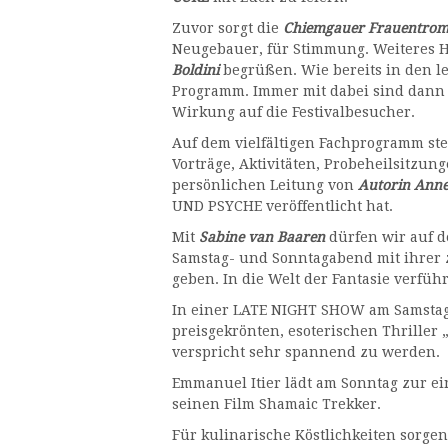
Zuvor sorgt die
Chiemgauer Frauentrom
Neugebauer, für Stimmung. Weiteres Hi
Boldini
begrüßen. Wie bereits in den le
Programm. Immer mit dabei sind dann 
Wirkung auf die Festivalbesucher.
Auf dem vielfältigen Fachprogramm st
Vorträge, Aktivitäten, Probeheilsitzun
persönlichen Leitung von
Autorin Anne
UND PSYCHE veröffentlicht hat.
Mit
Sabine van Baaren
dürfen wir auf d
Samstag- und Sonntagabend mit ihrer
geben. In die Welt der Fantasie verfüh
In einer LATE NIGHT SHOW am Samstag 
preisgekrönten, esoterischen Thriller
verspricht sehr spannend zu werden.
Emmanuel Itier lädt am Sonntag zur ein
seinen Film Shamaic Trekker.
Für kulinarische Köstlichkeiten sorge